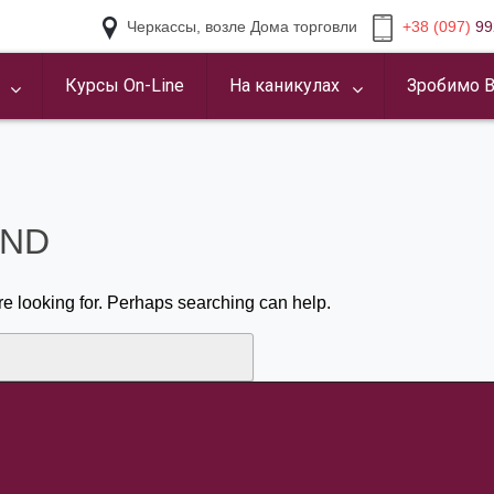
Черкассы, возле Дома торговли
+38 (097)
99
Курсы On-Line
На каникулах
Зробимо В
UND
re looking for. Perhaps searching can help.