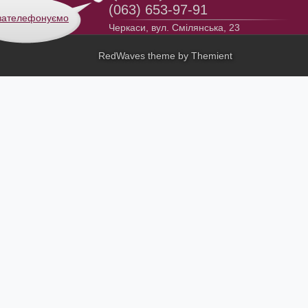
(063) 653-97-91
зателефонуємо
Черкаси, вул. Смілянська, 23
RedWaves theme by
Themient