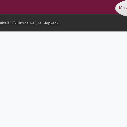
Ми 
дітей "IT-Школа.Че",
м. Черкаси.