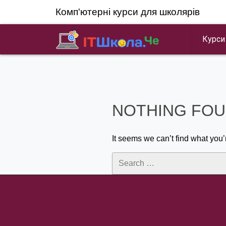
Skip
Комп'ютерні курси для школярів
to
content
Курси
my homework .com
NOTHING FO
It seems we can’t find what you’
Search
for