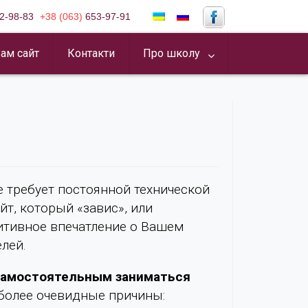
2-98-83
+38 (063)
653-97-91
ам сайт
Контакти
Про школу
 требует постоянной технической
т, который «завис», или
итивное впечатление о Вашем
елей.
самостоятельным заниматься
более очевидные причины: