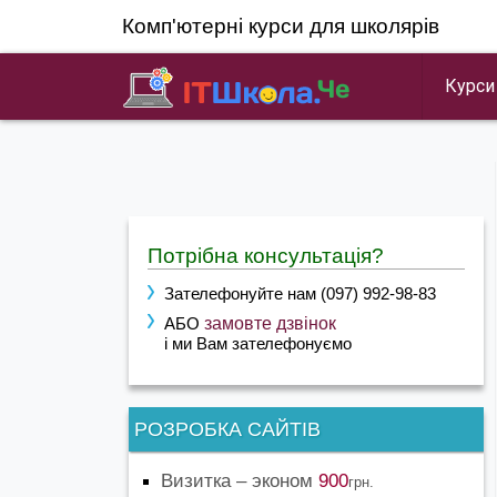
Skip
Комп'ютерні курси для школярів
to
content
Курси
can you do my homework
Потрібна консультація?
Зателефонуйте нам (097) 992-98-83
АБО
замовте дзвінок
і ми Вам зателефонуємо
РОЗРОБКА САЙТІВ
Визитка – эконом
900
грн.