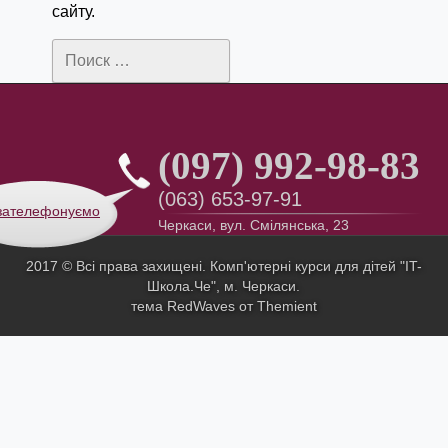
сайту.
Поиск:
(097) 992-98-83
(063) 653-97-91
зателефонуємо
Черкаси, вул. Смілянська, 23
2017 © Всі права захищені. Комп'ютерні курси для дітей "IT-
Школа.Че",
м. Черкаси.
тема RedWaves от
Themient