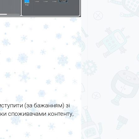
иступити (за бажанням) зі
ьки споживачами контенту,