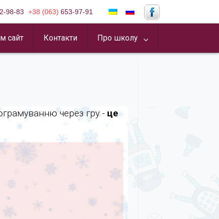
2-98-83
+38 (063)
653-97-91
м сайт
Контакти
Про школу
рограмуванню через гру -
це