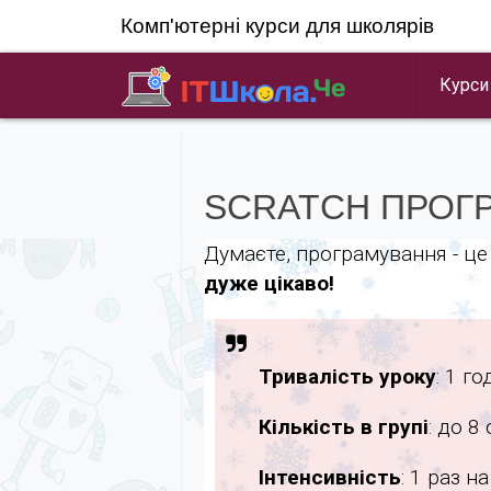
Перейти
Комп'ютерні курси для школярів
к
содержимому
Курси
we do your homework
SCRATCH ПРОГР
Думаєте, програмування - це 
дуже цікаво!
Тривалість уроку
: 1 г
Кількість в групі
: до 8 
Інтенсивність
: 1 раз 