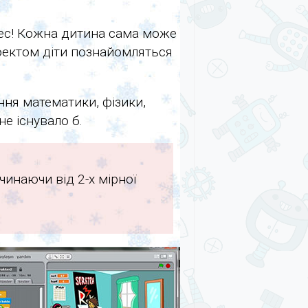
цес! Кожна дитина сама може
роектом діти познайомляться
ня математики, фізики,
не існувало б.
чинаючи від 2-х мірної