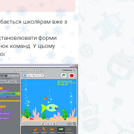
добається школярам вже з
 встановлювати форми
инок команд. У цьому
ої.