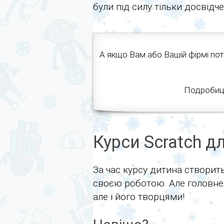
були під силу тільки досвідч
А якщо Вам або Вашій фірмі пот
Подробиці 
Курси Scratch д
За час курсу дитина створить
своєю роботою. Але головне,
але і його творцями!