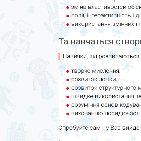
зміна властивостей об'єк
події, інтерактивність 
використання змінних і 
Та навчаться створю
Навички, які розвиваються 
творче мислення;
розвиток логіки;
розвиток структурного 
швидке використання те
розуміння основ кодува
вихованню посидючості 
Спробуйте самі і у Вас вийде!