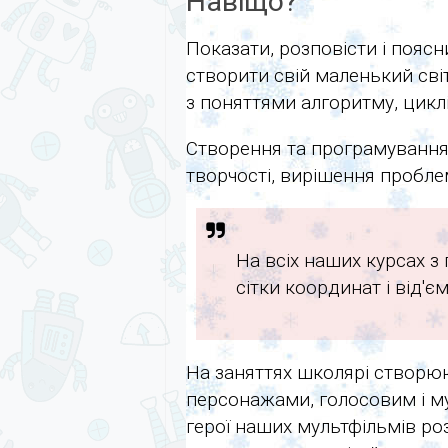
Навіщо?
Показати, розповісти і поя
створити свій маленький сві
з поняттями алгоритму, цикл
Створення та програмування
творчості, вирішення проблем
На всіх наших курсах з
сітки координат і від'є
На заняттях школярі створю
персонажами, голосовим і м
герої наших мультфільмів р