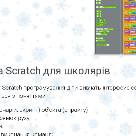
 Scratch для школярів
су Scratch програмування діти вивчать інтерфейс
ться з поняттями:
арій, скрипт) об'єкта (спрайту);
рямок руху;
;
е виконання команд;