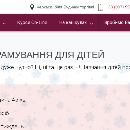
Черкаси, біля Будинку торгівлі
+38 (097)
99
Курси On-Line
На канікулах
Зробимо Ва
АМУВАННЯ ДЛЯ ДІТЕЙ
дуже нудно? Ні, ні та ще раз ні! Навчання дітей п
одина 45 хв.
осіб
на тиждень