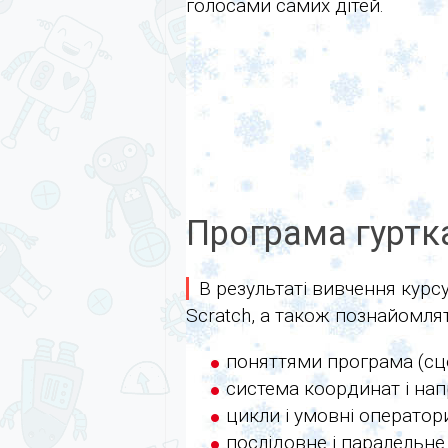
голосами самих дітей.
Програма гуртка
В результаті вивчення кур
Scratch, а також познайомля
поняттями програма (сцен
система координат і нап
цикли і умовні оператори
послідовне і паралельн