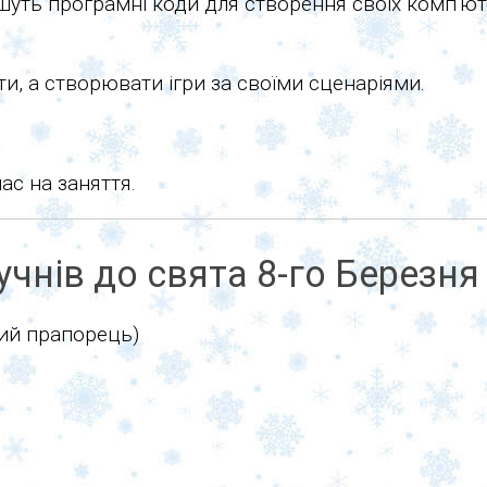
шуть програмні коди для створення своїх комп'юте
ати, а створювати ігри за своїми сценаріями.
ас на заняття.
чнів до свята 8-го Березня
ний прапорець)