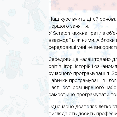
Наш курс вчить дітей основ
першого заняття.
У Scratch можна грати з об'
взаємодії між ними. А блоки
середовищі учні не використо
Середовище налаштовано дл
світів, ігор, історій і ознай
сучасного програмування. Sc
навички програмування і лог
наявності розширеного набо
самостійно програмувати пов
Одночасно дозволяє легко ст
виглядають досить професій