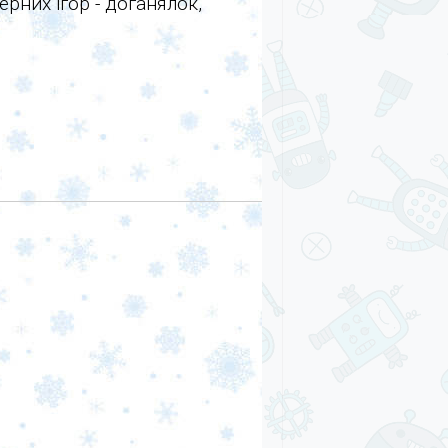
рних ігор - доганялок,