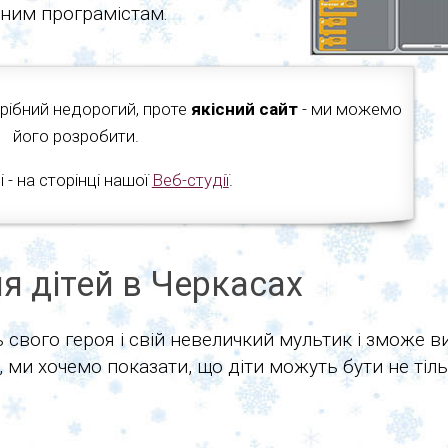
еним програмістам.
рібний недорогий, проте
якісний сайт
- ми можемо
його розробити.
- на сторінці нашої
Веб-студії
.
ля дітей в Черкасах
 свого героя і свій невеличкий мультик і зможе в
 ми хочемо показати, що діти можуть бути не тіл