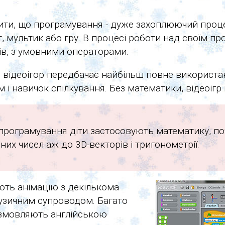
снити, що програмування - дуже захоплюючий про
т, мультик або гру. В процесі роботи над своїм п
ів, з умовними операторами.
 відеоігор передбачає найбільш повне використан
 і навичок спілкування. Без математики, відеоігр 
 програмування діти застосовують математику, по
мних чисел аж до 3D-векторів і тригонометрії.
ють анімацію з декількома
узичним супроводом. Багато
озмовляють англійською