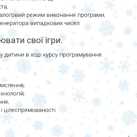
та;
і діалоговий режим виконання програми;
генератора випадкових чисел.
вати свої ігри.
у дитини в ході курсу програмування:
мислення;
хнологій;
ння;
і цілеспрямованості.