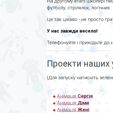
На другому етапі школярі пи
футболу, стрілялок, логічних.
Це так цікаво - не просто гр
У нас завжди весело!
Телефонуйте і приходьте до н
Проекти наших у
(Для запуску натисніть зеле
Анімація
Сергія
Анімація
Діми
Анімація
Жені