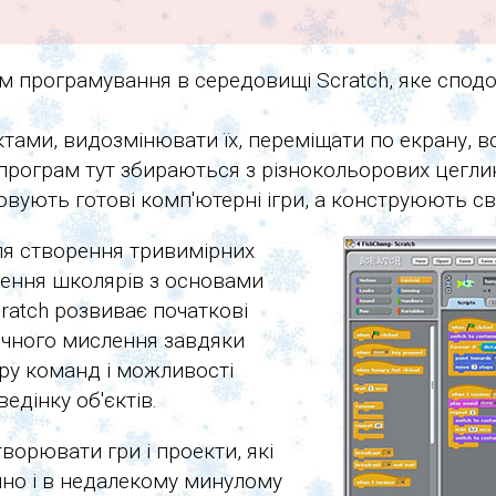
ам програмування в середовищі Scratch, яке спо
єктами, видозмінювати їх, переміщати по екрану,
 програм тут збираються з різнокольорових цегл
вують готові комп'ютерні ігри, а конструюють св
я створення тривимірних
омлення школярів з основами
ratch розвиває початкові
ічного мислення завдяки
ру команд і можливості
едінку об'єктів.
ворювати гри і проекти, які
но і в недалекому минулому