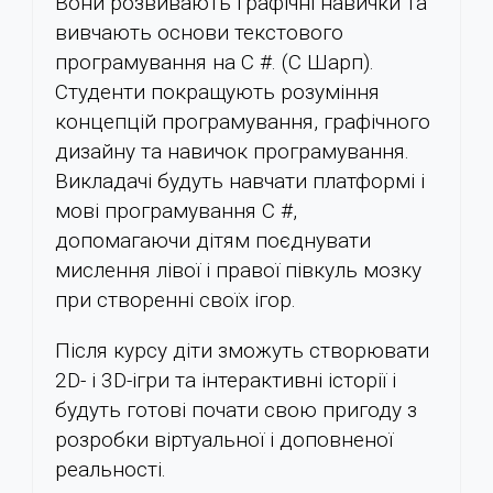
Вони розвивають графічні навички та
вивчають основи текстового
програмування на C #. (C Шарп).
Студенти покращують розуміння
концепцій програмування, графічного
дизайну та навичок програмування.
Викладачі будуть навчати платформі і
мові програмування C #,
допомагаючи дітям поєднувати
мислення лівої і правої півкуль мозку
при створенні своїх ігор.
Після курсу діти зможуть створювати
2D- і 3D-ігри та інтерактивні історії і
будуть готові почати свою пригоду з
розробки віртуальної і доповненої
реальності.