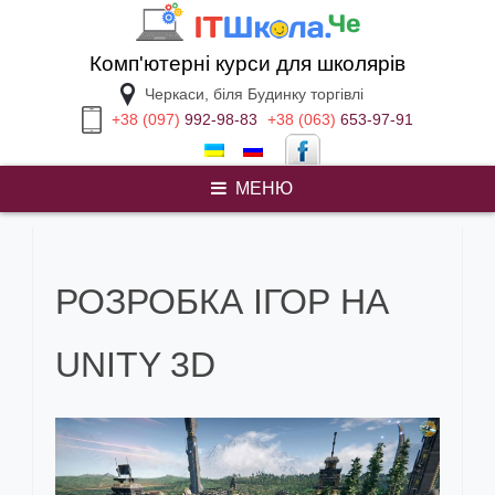
Перейти
к
содержимому
Комп'ютерні курси для школярів
Черкаси, біля Будинку торгівлі
+38 (097)
992-98-83
+38 (063)
653-97-91
МЕНЮ
help with my homework
РОЗРОБКА ІГОР НА
UNITY 3D