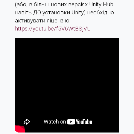
(або, в більш нових версіях Unity Hub,
навіть ДО установки Unity) необхідно
активувати ліцензію:
https://youtu.be/f5V6WtBSjVU