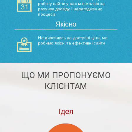
роботу сайтів у нас мінімальні за
рахунок досвіду і налагоджених
процесів
Якісно
Не дивлячись на доступні ціни, ми
робимо якісні та ефективні сайти
ЩО МИ ПРОПОНУЄМО
КЛІЄНТАМ
Ідея