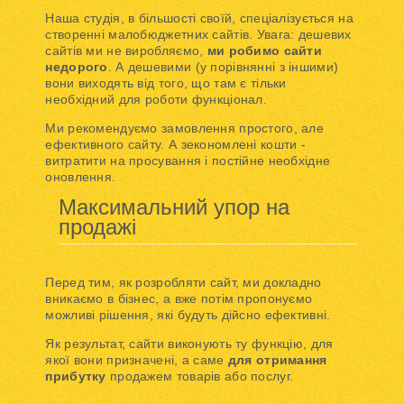
Наша студія, в більшості своїй, спеціалізується на
створенні малобюджетних сайтів. Увага: дешевих
сайтів ми не виробляємо,
ми робимо сайти
недорого
. А дешевими (у порівнянні з іншими)
вони виходять від того, що там є тільки
необхідний для роботи функціонал.
Ми рекомендуємо замовлення простого, але
ефективного сайту. А зекономлені кошти -
витратити на просування і постійне необхідне
оновлення.
Максимальний упор на
продажі
Перед тим, як розробляти сайт, ми докладно
вникаємо в бізнес, а вже потім пропонуємо
можливі рішення, які будуть дійсно ефективні.
Як результат, сайти виконують ту функцію, для
якої вони призначені, а саме
для отримання
прибутку
продажем товарів або послуг.