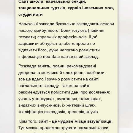
Сайт школи, навчальних секцій,
танцювальних гуртків, курсів іноземних мов,
студій йоги
Навчальні заклади буквально закладають основи
нашого майбутнього. Вони готують (повинні
готувати) справжніх професіоналів. Щоб
зацікавити абітурієнта, або ж просто не
відлякати його, дуже непогано розмістити
інформацію про Ваш навчальний заклад.
Розклади занять, плани, рекомендовані
джерела, а можливо й електронні посібники -
все це вдало і зручно розмістити на сайті
навчального закладу. Також на сайті
рекомендується помістити дані про досягення:
участь у конкурсах, змаганнях, олімпіадах;
видатних випускників, їх життєвий шлях,
кваліфікацію викладачів, тренерів, коучів.
Крім того,
сайт - це чудове місце візуалізації
.
Тут можна продемонструвати навчальні класи,