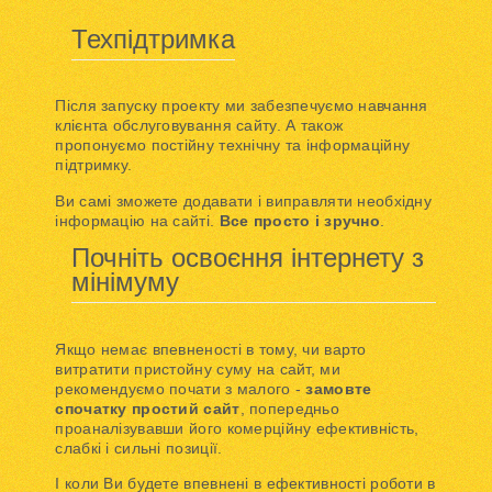
Техпідтримка
Після запуску проекту ми забезпечуємо навчання
клієнта обслуговування сайту. А також
пропонуємо постійну технічну та інформаційну
підтримку.
Ви самі зможете додавати і виправляти необхідну
інформацію на сайті.
Все просто і зручно
.
Почніть освоєння інтернету з
мінімуму
Якщо немає впевненості в тому, чи варто
витратити пристойну суму на сайт, ми
рекомендуємо почати з малого -
замовте
спочатку простий сайт
, попередньо
проаналізувавши його комерційну ефективність,
слабкі і сильні позиції.
І коли Ви будете впевнені в ефективності роботи в