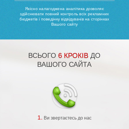
Якісно налагоджена аналітика дозволяє
здійснювати повний контроль всіх рекламних
бюджетів і поведінку відвідувачів на сторінках
Вашого сайту
ВСЬОГО
6 КРОКІВ
ДО
ВАШОГО САЙТА
1.
Ви звертаєтесь до нас