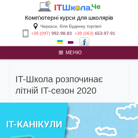
Перейти
к
содержимому
Комп'ютерні курси для школярів
Черкаси, біля Будинку торгівлі
+38 (097)
992-98-83
+38 (063)
653-97-91
МЕНЮ
pay people to do your homework
IT-Школа розпочинає
літній IT-сезон 2020
IT-КАНІКУЛИ