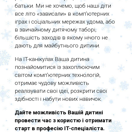
батьки. Ми не хочемо, щоб наші діти
все літо «зависали» в комп'ютерних
іграх і соціальних мережах удома, або
в звичайному дитячому таборі,
більшість заходів в якому нічого не
дають для майбутнього дитини.
На IT-канікулах Ваша дитина
познайомитися із захоплюючим
світом комп'ютерних технологій,
отримає чудову можливість
реалізувати свої ідеї, розкрити свої
здібності і набути нових навичок.
Дайте можливість Вашій дитині
провести час з користю і отримати
старт в професію IT-спеціаліста.