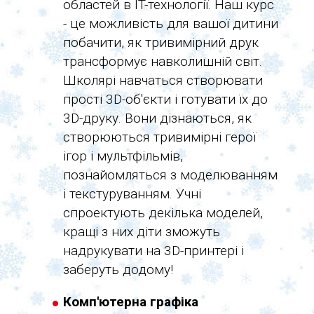
областей в IT-технології. Наш курс
- це можливість для вашої дитини
побачити, як тривимірний друк
трансформує навколишній світ.
Школярі навчаться створювати
прості 3D-об'єкти і готувати їх до
3D-друку. Вони дізнаються, як
створюються тривимірні герої
ігор і мультфільмів,
познайомляться з моделюванням
і текстуруванням. Учні
спроектують декілька моделей,
кращі з них діти зможуть
надрукувати на 3D-принтері і
заберуть додому!
Комп'ютерна графіка