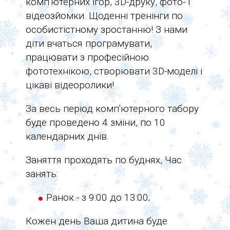
комп'ютерних ігор, 3D-друку, фото- і
відеозйомки. Щоденні тренінги по
особистістному зростанню! З нами
діти вчаться програмувати,
працювати з професійною
фототехнікою, створювати 3D-моделі і
цікаві відеоролики!
За весь період комп'ютерного табору
буде проведено 4 зміни, по 10
календарних днів.
Заняття проходять по буднях, Час
занять:
Ранок - з 9:00 до 13:00;
Кожен день Ваша дитина буде