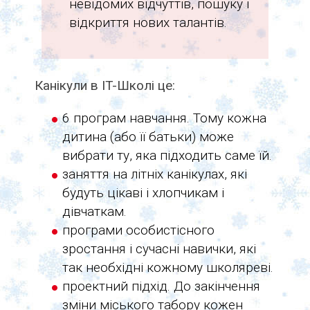
невідомих відчуттів, пошуку і
відкриття нових талантів.
Канікули в IT-Школі це:
6 програм навчання. Тому кожна
дитина (або її батьки) може
вибрати ту, яка підходить саме їй.
заняття на літніх канікулах, які
будуть цікаві і хлопчикам і
дівчаткам.
програми особистісного
зростання і сучасні навички, які
так необхідні кожному школяреві.
проектний підхід. До закінчення
зміни міського табору кожен