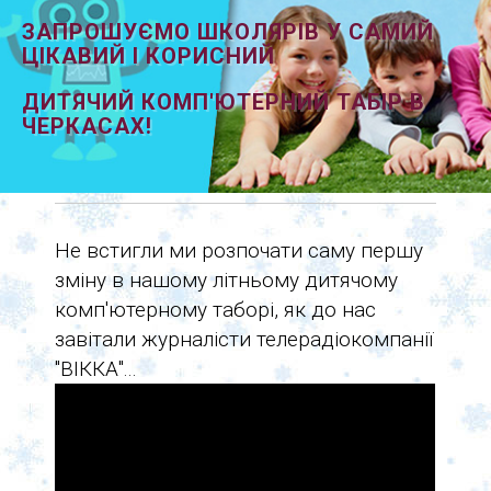
ЗАПРОШУЄМО ШКОЛЯРІВ У САМИЙ
ЦІКАВИЙ І КОРИСНИЙ
ДИТЯЧИЙ КОМП'ЮТЕРНИЙ ТАБІР В
ЧЕРКАСАХ!
Не встигли ми розпочати саму першу
зміну в нашому літньому дитячому
комп'ютерному таборі, як до нас
завітали журналісти телерадіокомпанії
"ВІККА"...