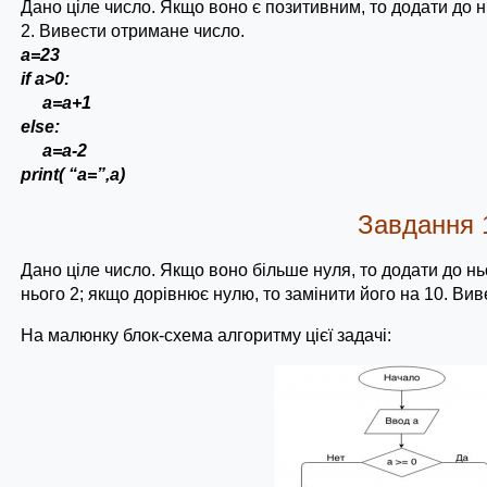
Дано ціле число. Якщо воно є позитивним, то додати до н
2. Вивести отримане число.
a=23
if a>0:
a=a+1
else:
a=a-2
print( “a=”,a)
Завдання 
Дано ціле число. Якщо воно більше нуля, то додати до нь
нього 2; якщо дорівнює нулю, то замінити його на 10. Ви
На малюнку блок-схема алгоритму цієї задачі: