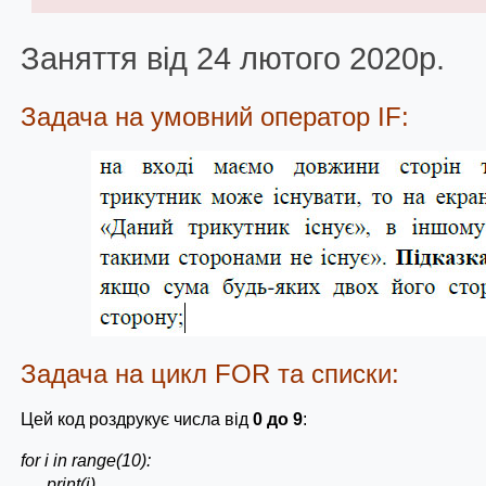
Заняття від 24 лютого 2020р.
Задача на умовний оператор IF:
Задача на цикл FOR та списки:
Цей код роздрукує числа від
0 до 9
:
for i in range(10):
print(i)