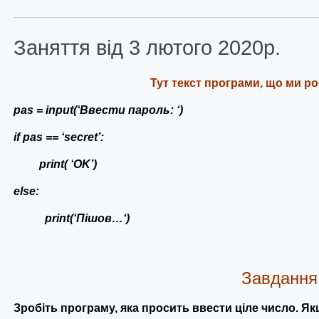
Заняття від 3 лютого 2020р.
Тут текст програми, що ми ро
pas =
input(‘Ввести пароль: ‘)
if pas == ‘secret’:
print( ‘OK’)
else:
print(
‘
Пішов…
‘)
Завдання
Зробіть програму, яка просить ввести
ціле
число.
Як