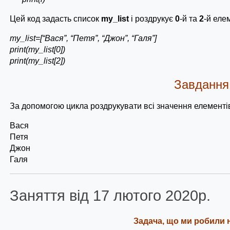
Цей код задасть список
my_list
і роздрукує
0
-й та
2
-й еле
my_list=[“Вася”, “Петя”, “Джон”, “Галя”]
print(my_list[0])
print(my_list[2])
Завдання
За допомогою цикла роздрукувати всі значення елементі
Вася
Петя
Джон
Галя
Заняття від 17 лютого 2020р.
Задача, що ми робили н