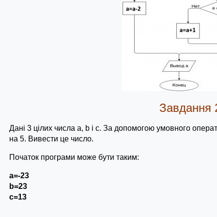
Завдання 
Дані 3 цілих числа a, b і с. За допомогою умовного опер
на 5. Вивести це число.
Початок програми може бути таким:
a=-23
b=23
c=13