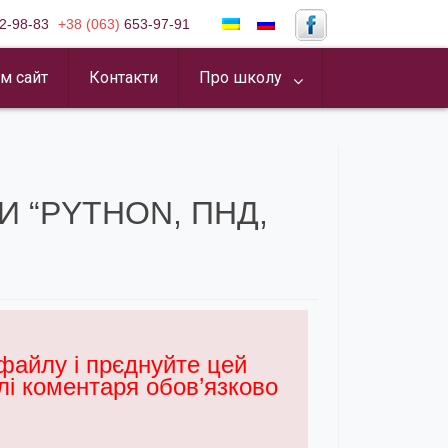
2-98-83
+38 (063)
653-97-91
м сайт
Контакти
Про школу
 “PYTHON, ПНД,
 файлу і прєднуйте цей
лі коментаря обов’язково