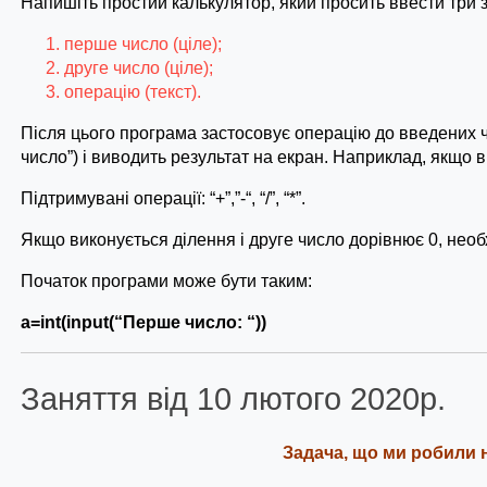
Напишіть простий калькулятор, який просить ввести три 
перше число (ціле);
друге число (ціле);
операцію (текст).
Після цього програма застосовує операцію до введених ч
число”) і виводить результат на екран. Наприклад, якщо 
Підтримувані операції: “+”,”-“, “/”, “*”.
Якщо виконується ділення і друге число дорівнює 0, необх
Початок програми може бути таким:
a=int(input(“Перше число: “))
Заняття від 10 лютого 2020р.
Задача, що ми робили н