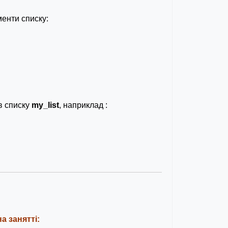
менти списку:
в списку
my_list
, наприклад :
а занятті: