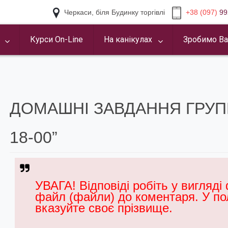
Черкаси, біля Будинку торгівлі
+38 (097)
99
Курси On-Line
На канікулах
Зробимо Ва
ДОМАШНІ ЗАВДАННЯ ГРУПИ
18-00”
УВАГА! Відповіді робіть у вигляді
файл (файли) до коментаря. У по
вказуйте своє прізвище.