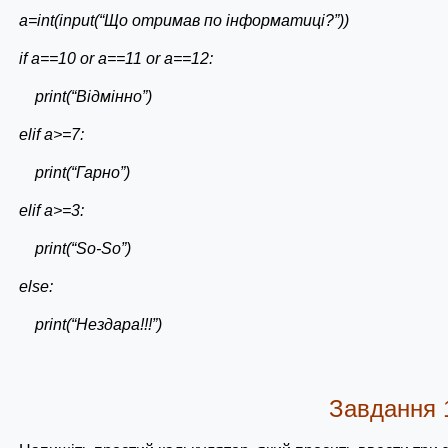
a=int(input(“Що отримав по інформатиці?”))
if a==10 or a==11 or a==12:
print(“Відмінно”)
elif a>=7:
print(“Гарно”)
elif a>=3:
print(“So-So”)
else:
print(“Нездара!!!”)
Завдання 