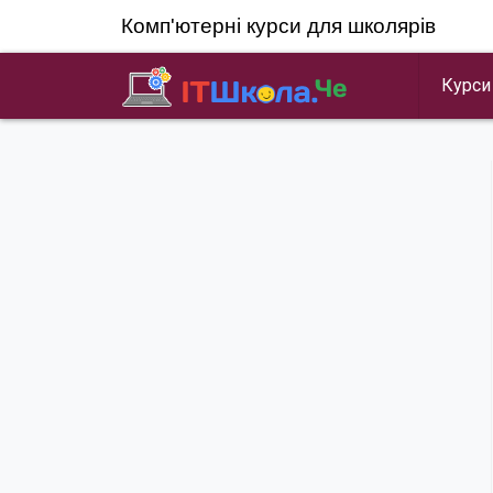
Перейти
Комп'ютерні курси для школярів
к
содержимому
Курси
do homework online