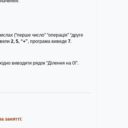
значення:
ислах (“перше число” “операція” “друге
ввели
2, 5, “+”
, програма виведе
7
.
ідно виводити рядок “Ділення на 0!”.
а занятті: